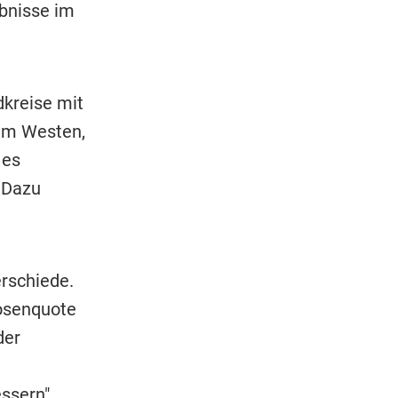
ebnisse im
kreise mit
 im Westen,
 es
 Dazu
rschiede.
losenquote
der
ssern",