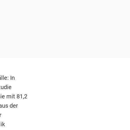
le: In
tudie
ie mit 81,2
aus der
r
ik