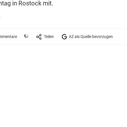
ag in Rostock mit.
r
mmentare
Teilen
AZ als Quelle bevorzugen