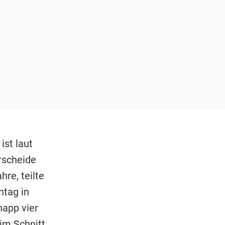
st laut
rscheide
re, teilte
ntag in
napp vier
im Schnitt