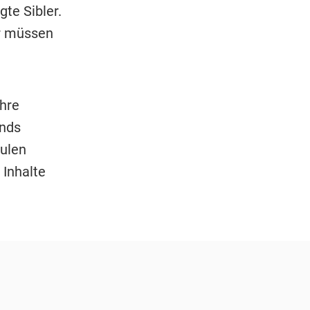
gte Sibler.
ir müssen
ahre
onds
hulen
 Inhalte