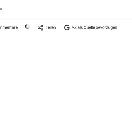
hr
mmentare
Teilen
AZ als Quelle bevorzugen