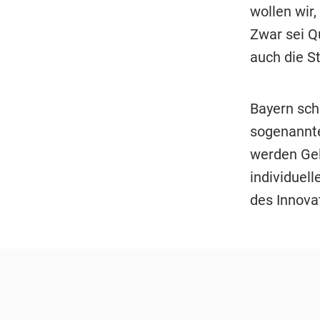
wollen wir,
Zwar sei Q
auch die St
Bayern sch
sogenannte
werden Gel
individuel
des Innova