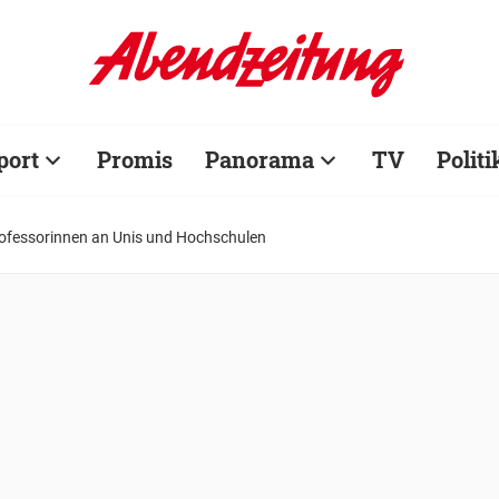
port
Promis
Panorama
TV
Politi
Professorinnen an Unis und Hochschulen