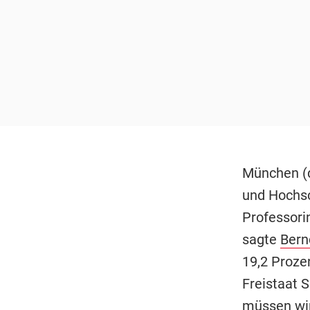
München (d
und Hochsc
Professori
sagte
Bern
19,2 Proze
Freistaat 
müssen wir