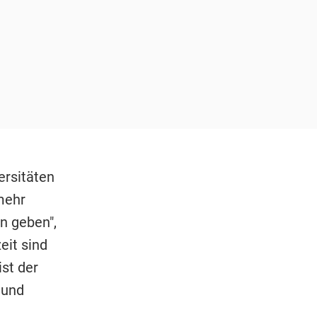
ersitäten
mehr
n geben",
eit sind
st der
 und