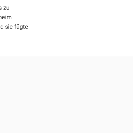
s zu
 beim
d sie fügte