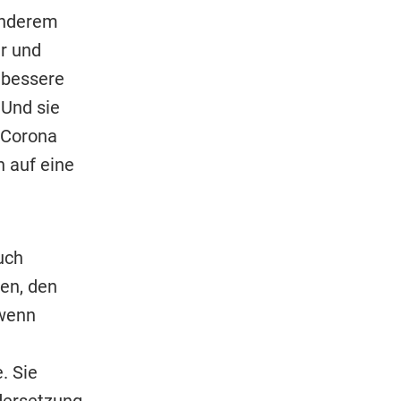
anderem
hr und
 bessere
 Und sie
z Corona
n auf eine
uch
ten, den
 wenn
. Sie
dersetzung