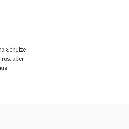
na Schulze
rus, aber
mus