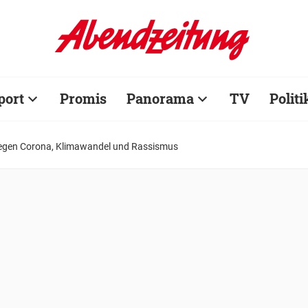
port
Promis
Panorama
TV
Politi
egen Corona, Klimawandel und Rassismus