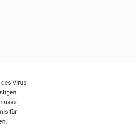
t des Virus
nstigen
 müsse
is für
n."