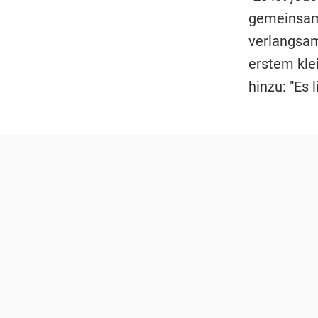
gemeinsam 
verlangsam
erstem kle
hinzu: "Es 