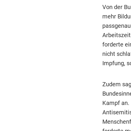
Von der Bu
mehr Bildu
passgenaue
Arbeitszei
forderte e
nicht schla
Impfung, s
Zudem sagt
Bundesinn
Kampf an. 
Antisemit
Menschenfei
forderte m