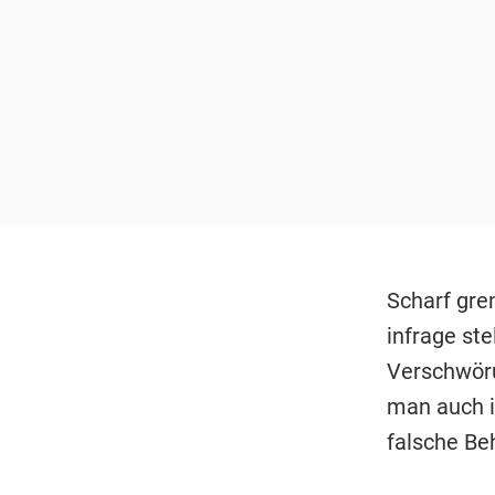
Scharf gren
infrage ste
Verschwöru
man auch i
falsche Be