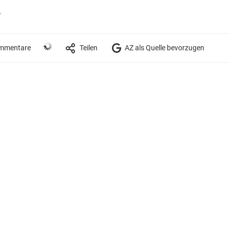
r
mmentare
Teilen
AZ als Quelle bevorzugen