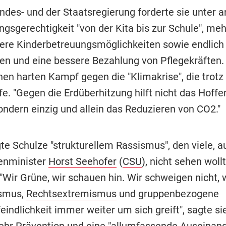
ndes- und der Staatsregierung forderte sie unter 
ngsgerechtigkeit "von der Kita bis zur Schule", me
re Kinderbetreuungsmöglichkeiten sowie endlich
ten und eine bessere Bezahlung von Pflegekräften.
inen harten Kampf gegen die "Klimakrise", die trot
fe. "Gegen die Erdüberhitzung hilft nicht das Hoffe
ondern einzig und allein das Reduzieren von CO2."
e Schulze "strukturellem Rassismus", den viele, a
enminister
Horst Seehofer
(
CSU
), nicht sehen woll
"Wir Grüne, wir schauen hin. Wir schweigen nicht,
ismus,
Rechtsextremismus
und gruppenbezogene
ndlichkeit immer weiter um sich greift", sagte sie
ehr Prävention und eine "allumfassende Auseinan