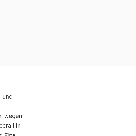
- und
en wegen
erall in
. Eine