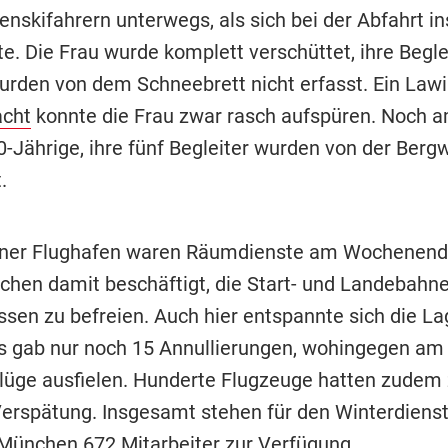
nskifahrern unterwegs, als sich bei der Abfahrt in
te. Die Frau wurde komplett verschüttet, ihre Begle
rden von dem Schneebrett nicht erfasst. Ein Law
cht
konnte die Frau zwar rasch aufspüren. Noch a
0-Jährige, ihre fünf Begleiter wurden von der Berg
.
er Flughafen waren Räumdienste am Wochenende
chen damit beschäftigt, die Start- und Landebahn
en zu befreien. Auch hier entspannte sich die L
s gab nur noch 15 Annullierungen, wohingegen am
lüge ausfielen. Hunderte Flugzeuge hatten zudem 
Verspätung. Insgesamt stehen für den Winterdiens
München 672 Mitarbeiter zur Verfügung.