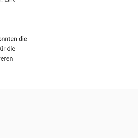
onnten die
ür die
reren