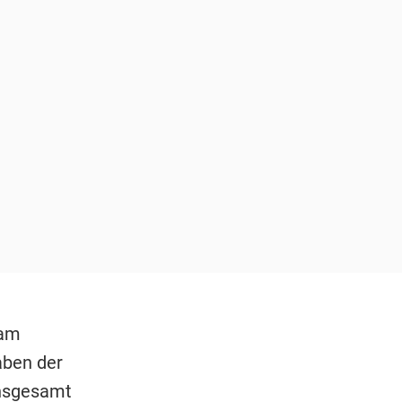
 am
aben der
insgesamt