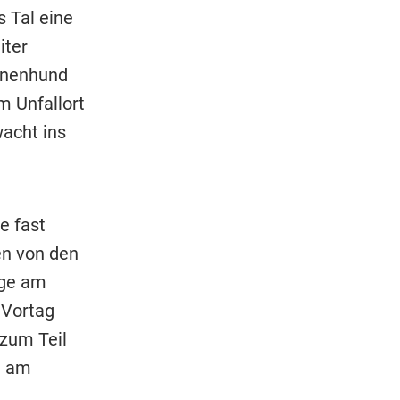
s Tal eine
iter
inenhund
m Unfallort
wacht ins
 fast
en von den
age am
 Vortag
zum Teil
t am