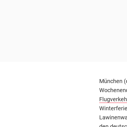
München (d
Wochenende
Flugverkeh
Winterferi
Lawinenwar
den deutsc