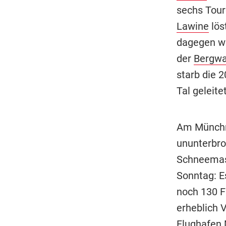
sechs Toure
Lawine
lös
dagegen wu
der
Bergwa
starb die 2
Tal geleitet
Am Münchn
ununterbro
Schneemass
Sonntag: E
noch 130 F
erheblich 
Flughafen 