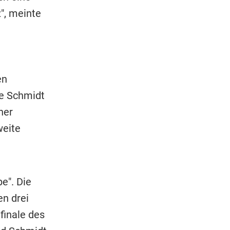
z", meinte
en
te Schmidt
her
weite
e". Die
n drei
finale des