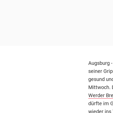
Augsburg -
seiner Gri
gesund und
Mittwoch. 
Werder Br
dürfte im 
wieder ins