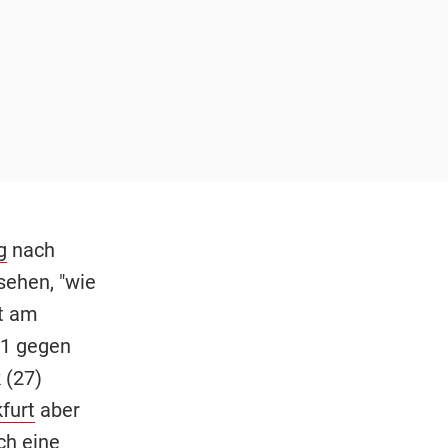
g
nach
sehen, "wie
dt am
:1 gegen
 (27)
furt
aber
ch eine