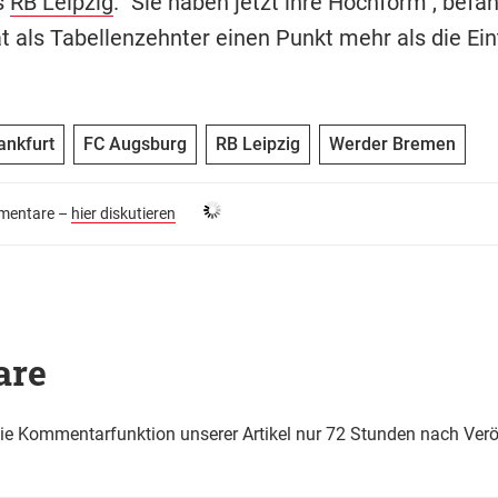
s
RB Leipzig
. "Sie haben jetzt ihre Hochform", befa
t als Tabellenzehnter einen Punkt mehr als die Ein
ankfurt
FC Augsburg
RB Leipzig
Werder Bremen
entare –
hier diskutieren
are
die Kommentarfunktion unserer Artikel nur 72 Stunden nach Verö