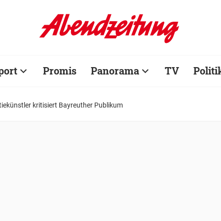
port
Promis
Panorama
TV
Politi
iekünstler kritisiert Bayreuther Publikum