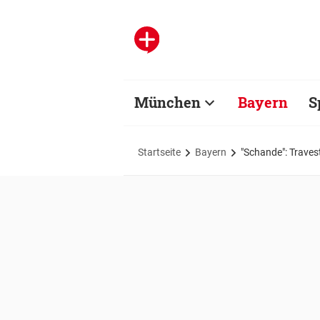
München
Bayern
S
Startseite
Bayern
"Schande": Travest