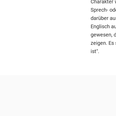
Charakter 
Sprech- ode
darüber aus
Englisch a
gewesen, d
zeigen. Es 
ist".