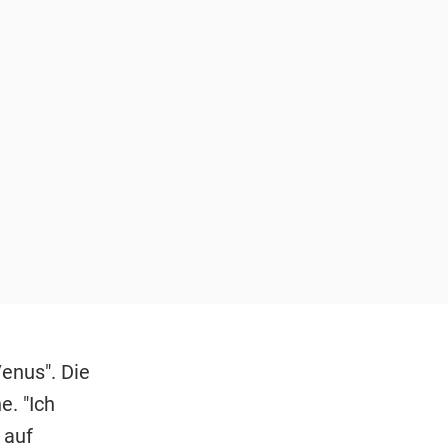
enus". Die
. "Ich
 auf