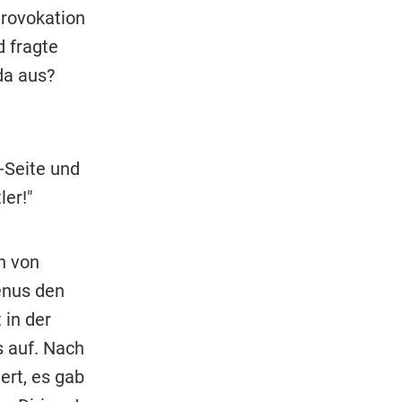
Provokation
d fragte
da aus?
-Seite und
ler!"
n von
Venus den
 in der
 auf. Nach
ert, es gab