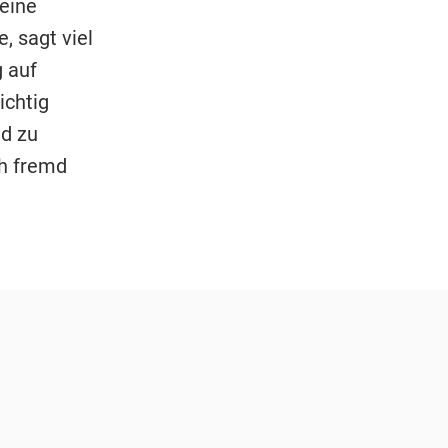
eine
, sagt viel
g auf
ichtig
nd zu
ch fremd