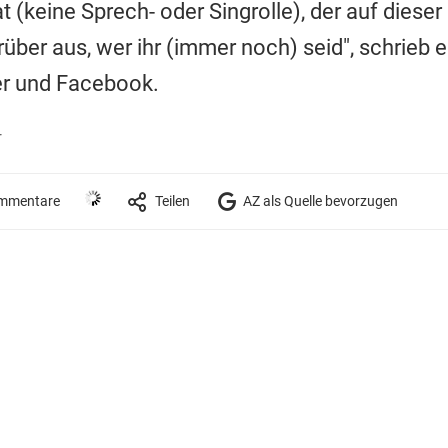
 (keine Sprech- oder Singrolle), der auf dies
rüber aus, wer ihr (immer noch) seid", schrieb 
er und Facebook.
r
mmentare
Teilen
AZ als Quelle bevorzugen