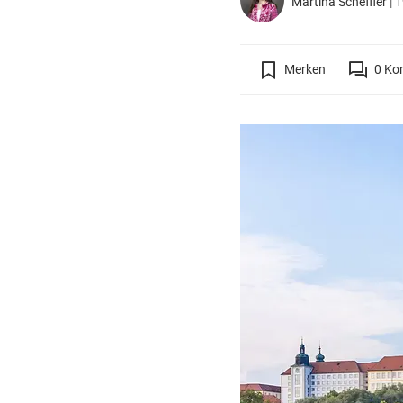
Martina Scheffler
|
1
Merken
0
Ko