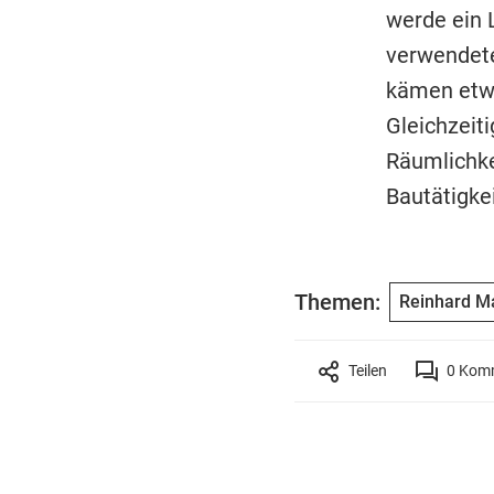
werde ein 
verwendete
kämen etwa
Gleichzeit
Räumlichke
Bautätigke
Themen:
Reinhard M
Teilen
0
Komm