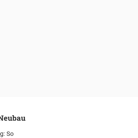
 Neubau
g: So