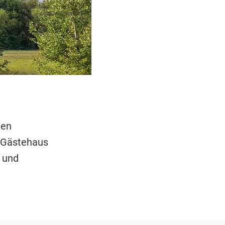
den
e Gästehaus
 und