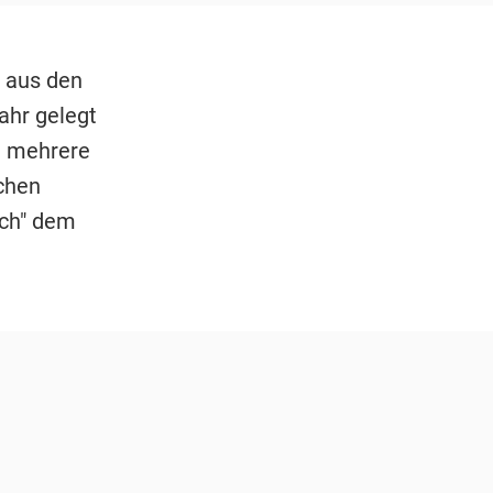
 aus den
ahr gelegt
d mehrere
nchen
ich" dem