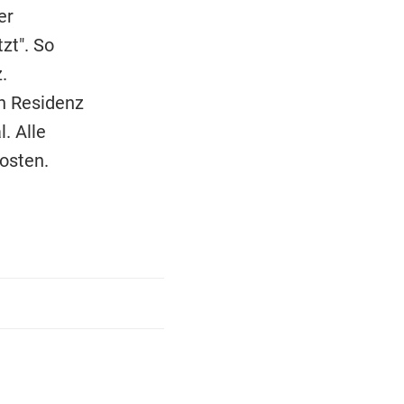
er
zt". So
.
en Residenz
. Alle
osten.