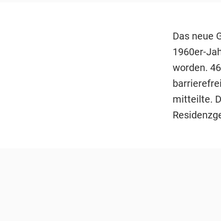
Das neue G
1960er-Jah
worden. 46
barrierefr
mitteilte.
Residenzge