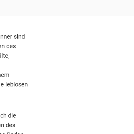
änner sind
en des
lte,
r
inem
e leblosen
ch die
en des