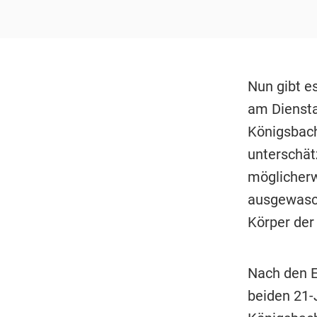
Nun gibt e
am Diensta
Königsbac
unterschä
möglicherw
ausgewasch
Körper der
Nach den E
beiden 21-