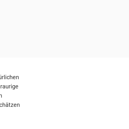
ürlichen
traurige
m
schätzen