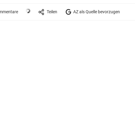
mmentare
Teilen
AZ als Quelle bevorzugen