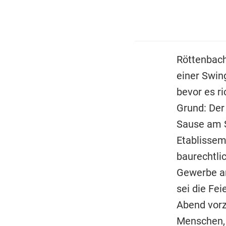
Röttenbach
einer Swin
bevor es r
Grund: Der
Sause am S
Etablisseme
baurechtli
Gewerbe an
sei die Fei
Abend vorz
Menschen, 