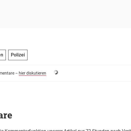
en
Polizei
entare –
hier diskutieren
are