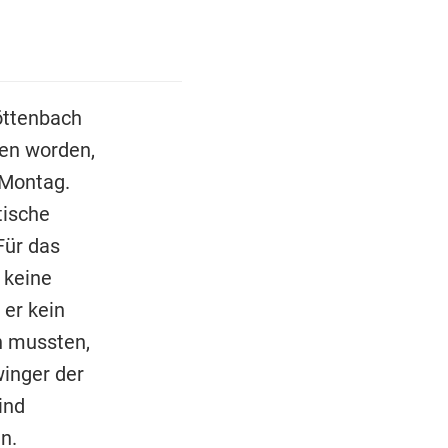
ttenbach
hen worden,
 Montag.
tische
Für das
 keine
er kein
n mussten,
winger der
ind
n.