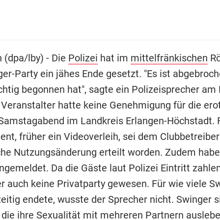
 (dpa/lby) - Die
Polizei
hat im
mittelfränkischen
Rö
ger-Party ein jähes Ende gesetzt. "Es ist abgebroc
ichtig begonnen hat", sagte ein Polizeisprecher am
 Veranstalter hatte keine Genehmigung für die ero
amstagabend im Landkreis Erlangen-Höchstadt. 
nt, früher ein Videoverleih, sei dem Clubbetreiber
che Nutzungsänderung erteilt worden. Zudem habe 
gemeldet. Da die Gäste laut Polizei Eintritt zahle
er auch keine Privatparty gewesen. Für wie viele S
eitig endete, wusste der Sprecher nicht. Swinger s
die ihre Sexualität mit mehreren Partnern auslebe