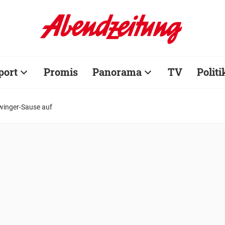
port
Promis
Panorama
TV
Politi
Swinger-Sause auf