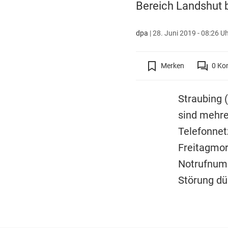
Bereich Landshut b
dpa
|
28. Juni 2019 - 08:26 U
Merken
0
Ko
Straubing 
sind mehrer
Telefonnet
Freitagmor
Notrufnumm
Störung dü