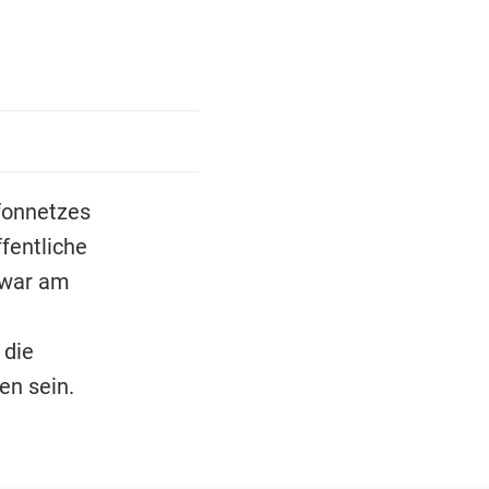
fonnetzes
fentliche
 war am
 die
n sein.