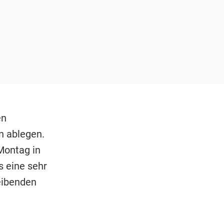
en
n ablegen.
Montag in
s eine sehr
leibenden