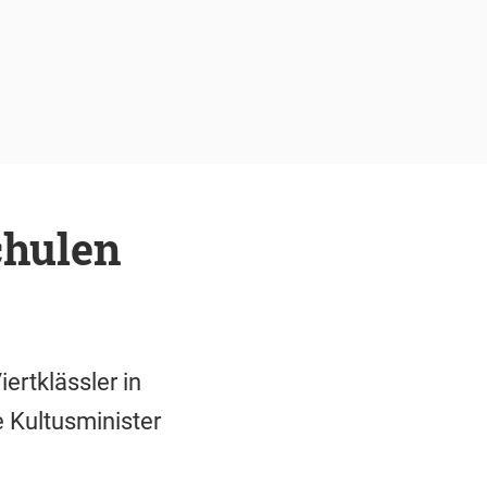
chulen
rtklässler in
 Kultusminister