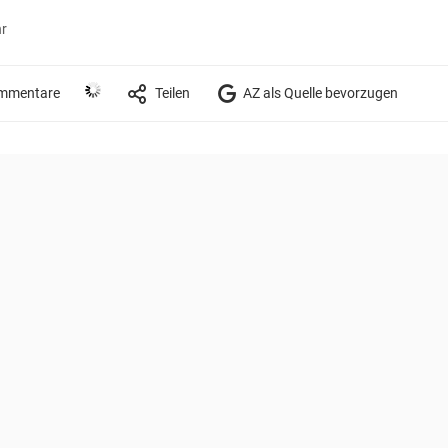
hr
mmentare
Teilen
AZ als Quelle bevorzugen