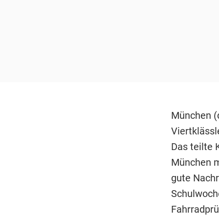
München (d
Viertkläss
Das teilte
München mit
gute Nachri
Schulwoche
Fahrradprü