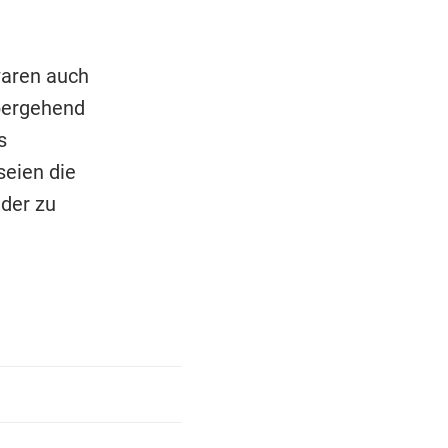
waren auch
übergehend
s
eien die
der zu