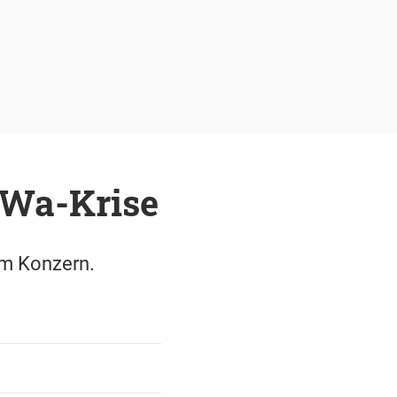
yWa-Krise
im Konzern.