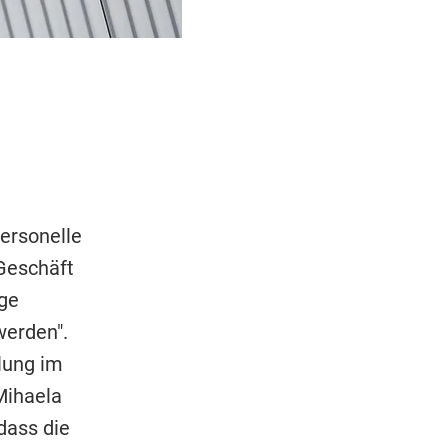
personelle
 Geschäft
ge
erden".
lung im
Mihaela
dass die