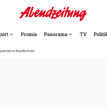
port
Promis
Panorama
TV
Politi
quenzen in BayWa-Krise