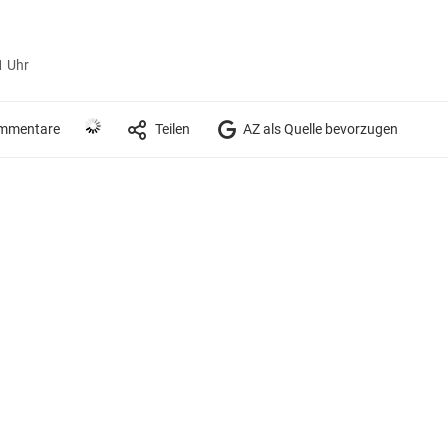
1 Uhr
mmentare
Teilen
AZ als Quelle bevorzugen