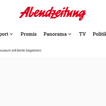
port
Promis
Panorama
TV
Politi
seum will Berlin begeistern