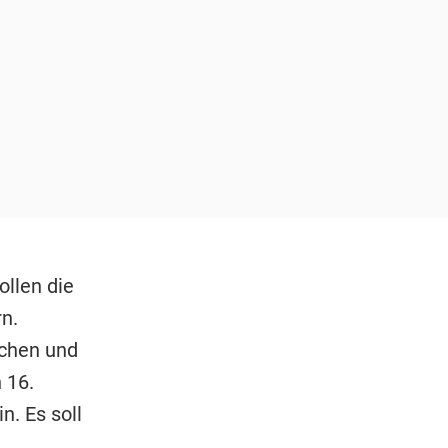
llen die
n.
chen und
 16.
n. Es soll