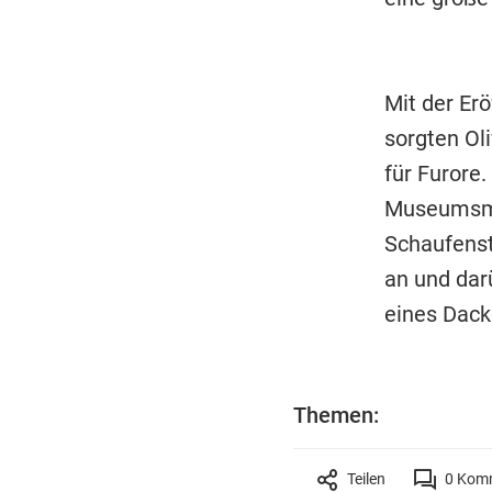
Mit der Er
sorgten Ol
für Furore
Museumsmac
Schaufenst
an und darü
eines Dac
Themen:
Teilen
0
Komm