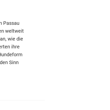
en Passau
en weltweit
an, wie die
rten ihre
 Hundeform
 den Sinn