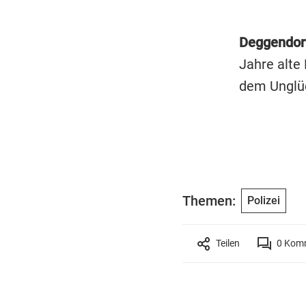
Deggendor
Jahre alte
dem Unglüc
Themen:
Polizei
Teilen
0
Komm