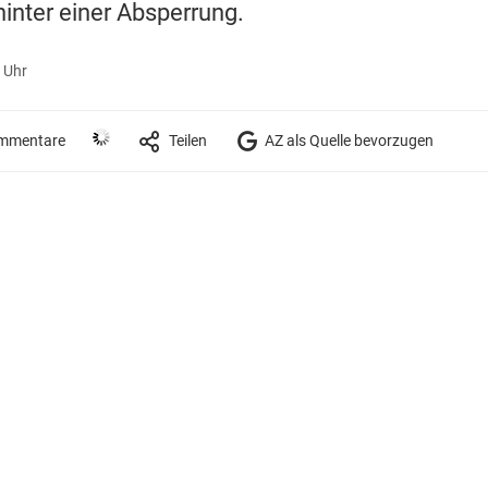
inter einer Absperrung.
 Uhr
mmentare
Teilen
AZ als Quelle bevorzugen