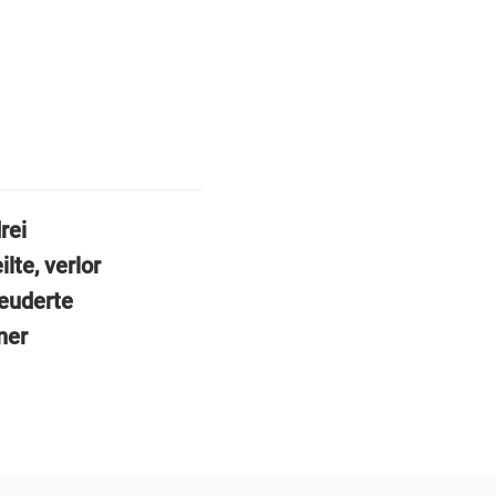
rei
te, verlor
leuderte
ner