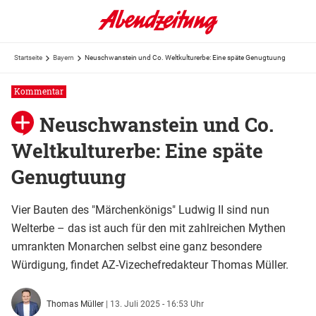
Startseite
Bayern
Neuschwanstein und Co. Weltkulturerbe: Eine späte Genugtuung
Kommentar
Neuschwanstein und Co.
Weltkulturerbe: Eine späte
Genugtuung
Vier Bauten des "Märchenkönigs" Ludwig II sind nun
Welterbe – das ist auch für den mit zahlreichen Mythen
umrankten Monarchen selbst eine ganz besondere
Würdigung, findet AZ-Vizechefredakteur Thomas Müller.
Thomas Müller
|
13. Juli 2025 - 16:53 Uhr