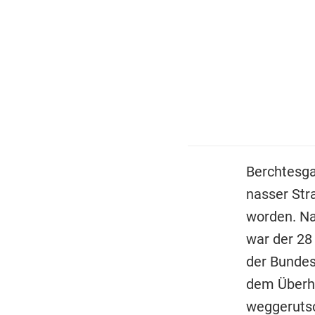
Berchtesga
nasser Str
worden. N
war der 28
der Bundes
dem Überho
weggerutsc