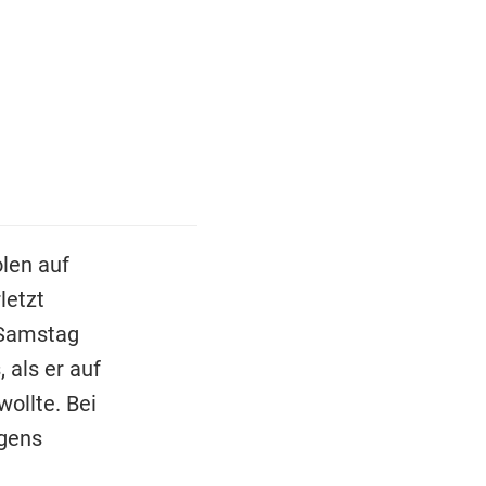
len auf
letzt
Samstag
als er auf
ollte. Bei
egens