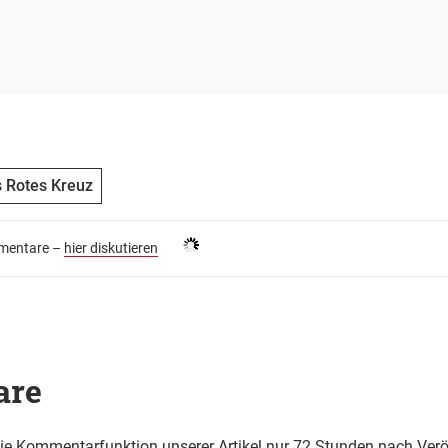
 Rotes Kreuz
entare –
hier diskutieren
are
die Kommentarfunktion unserer Artikel nur 72 Stunden nach Verö