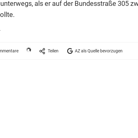
 unterwegs, als er auf der Bundesstraße 305 z
llte.
r
mmentare
Teilen
AZ als Quelle bevorzugen