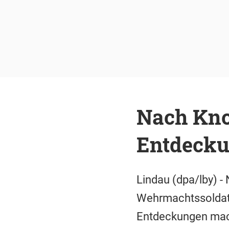
Nach Kno
Entdeck
Lindau (dpa/lby) 
Wehrmachtssoldaten
Entdeckungen mach