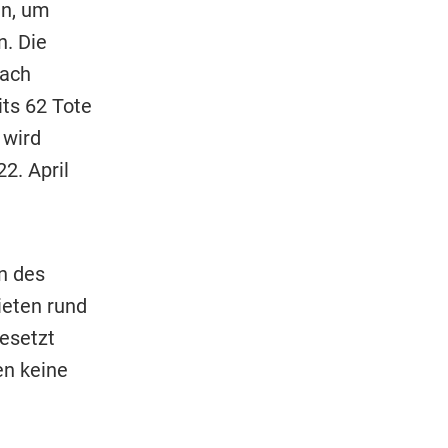
en, um
. Die
hach
its 62 Tote
 wird
2. April
n des
ieten rund
esetzt
en keine