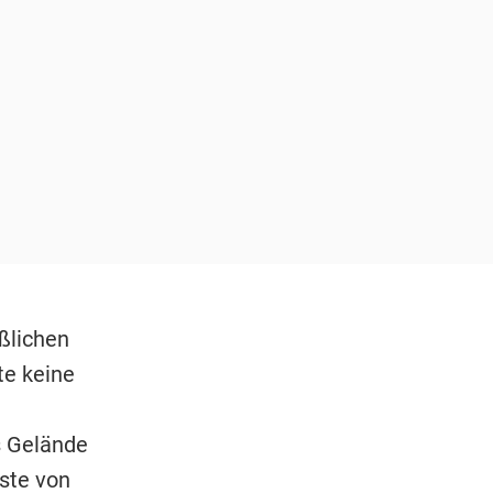
ßlichen
te keine
s Gelände
ste von