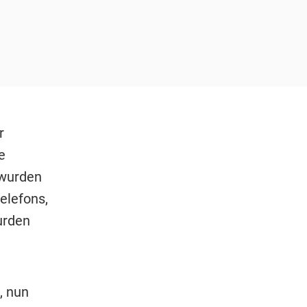
r
e
 wurden
elefons,
urden
, nun