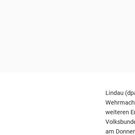
Lindau (dp
Wehrmachts
weiteren E
Volksbunde
am Donners