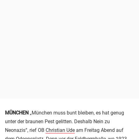
MÜNCHEN
„München muss bunt bleiben, es hat genug
unter der braunen Pest gelitten. Deshalb Nein zu
Neonazis“, rief OB
Christian Ude
am Freitag Abend auf
dem
Odeonsplatz
. Denn vor der Feldherrnhalle, wo 1923