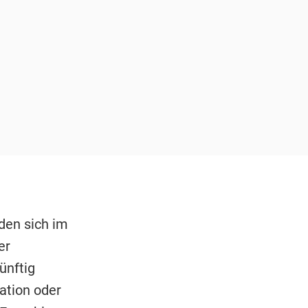
den sich im
er
ünftig
ation oder