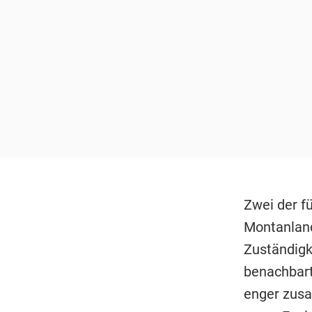
Zwei der f
Montanland
Zuständigk
benachbart
enger zusa