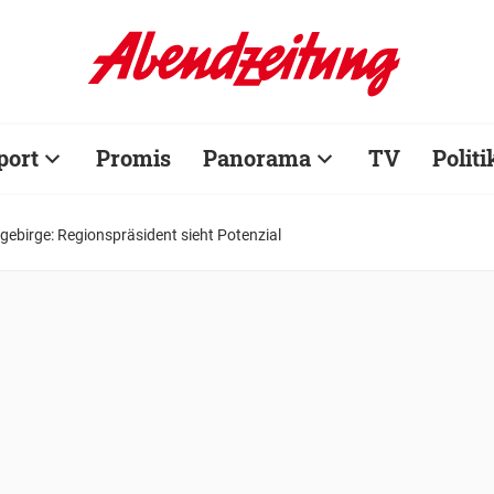
port
Promis
Panorama
TV
Politi
ebirge: Regionspräsident sieht Potenzial