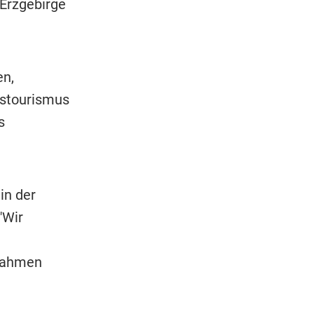
 Erzgebirge
en,
dstourismus
s
in der
"Wir
nnahmen