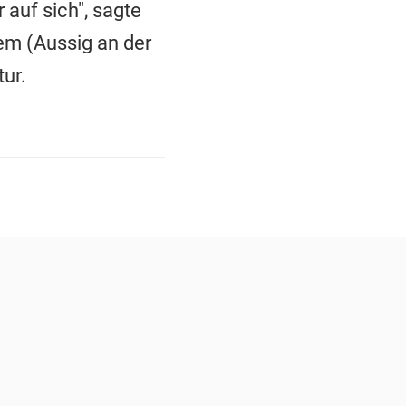
auf sich", sagte
em (Aussig an der
ur.