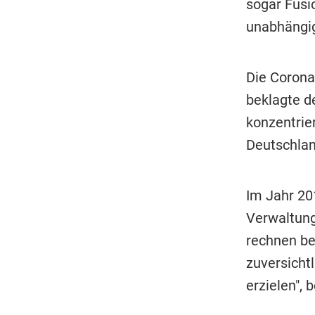
sogar Fusi
unabhängig
Die Corona
beklagte d
konzentrie
Deutschlan
Im Jahr 20
Verwaltung
rechnen be
zuversicht
erzielen", 