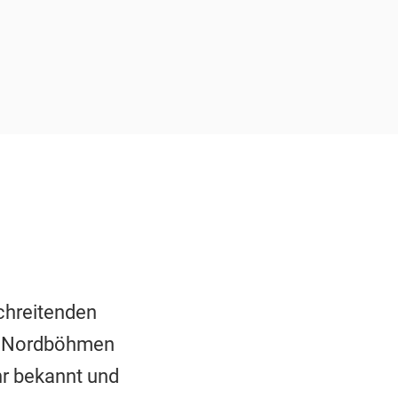
chreitenden
in Nordböhmen
hr bekannt und