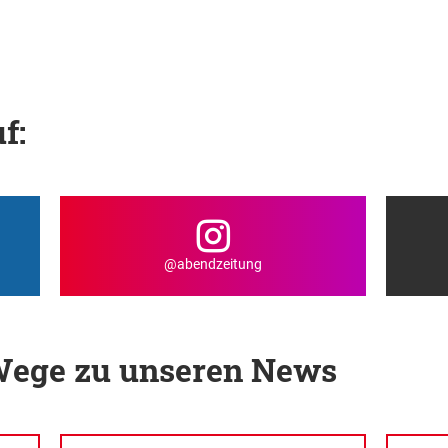
f:
@abendzeitung
 Wege zu unseren News