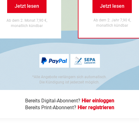
Jetzt lesen
Jetzt lesen
Ab dem 2. Jahr 7,90 €,
Ab dem 2. Monat 7,90 €,
monatlich kündbar
monatlich kündbar
*Alle Angebote verlängern sich automatisch.
Die Kündigung ist jederzeit möglich.
Bereits Digital-Abonnent?
Hier einloggen
Bereits Print-Abonnent?
Hier registrieren