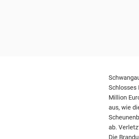
Schwangau 
Schlosses 
Million Eu
aus, wie d
Scheunenbe
ab. Verlet
Die Brandu