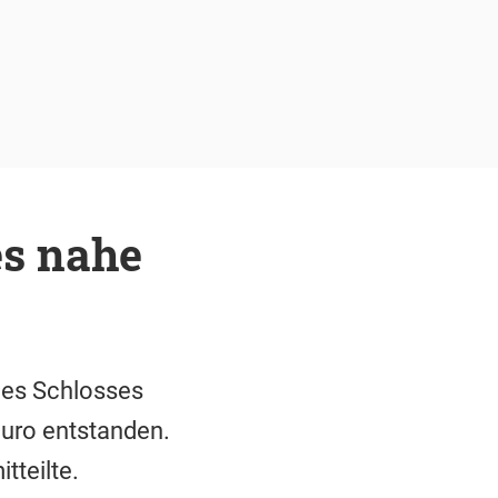
s nahe
des Schlosses
Euro entstanden.
tteilte.