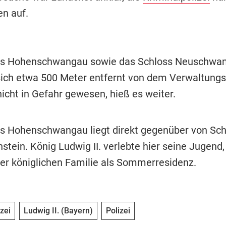
en auf.
ss Hohenschwangau sowie das Schloss Neuschwan
ich etwa 500 Meter entfernt von dem Verwaltung
icht in Gefahr gewesen, hieß es weiter.
s Hohenschwangau liegt direkt gegenüber von Sch
tein. König Ludwig II. verlebte hier seine Jugend,
der königlichen Familie als Sommerresidenz.
zei
Ludwig II. (Bayern)
Polizei