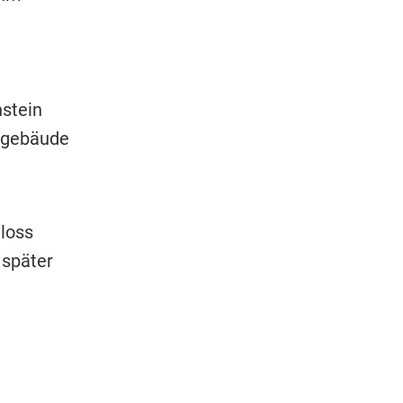
stein
sgebäude
loss
 später