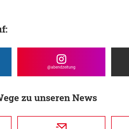
f:
@abendzeitung
 Wege zu unseren News