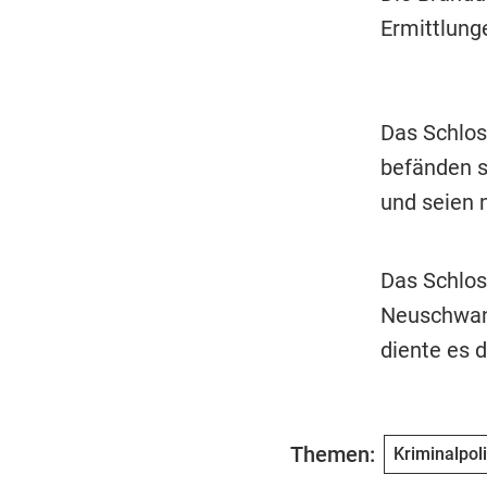
Ermittlung
Das Schlo
befänden s
und seien n
Das Schlos
Neuschwans
diente es 
Themen:
Kriminalpoli