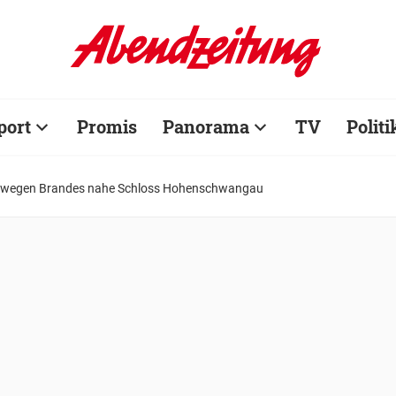
port
Promis
Panorama
TV
Politi
n wegen Brandes nahe Schloss Hohenschwangau