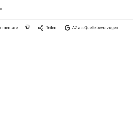
hr
mmentare
Teilen
AZ als Quelle bevorzugen