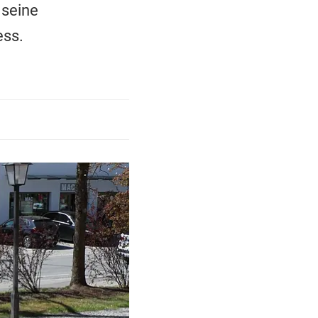
 seine
ess.