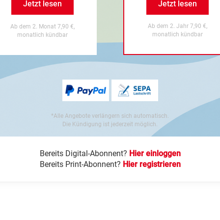
Jetzt lesen
Jetzt lesen
Ab dem 2. Jahr 7,90 €,
Ab dem 2. Monat 7,90 €,
monatlich kündbar
monatlich kündbar
*Alle Angebote verlängern sich automatisch.
Die Kündigung ist jederzeit möglich.
Bereits Digital-Abonnent?
Hier einloggen
Bereits Print-Abonnent?
Hier registrieren