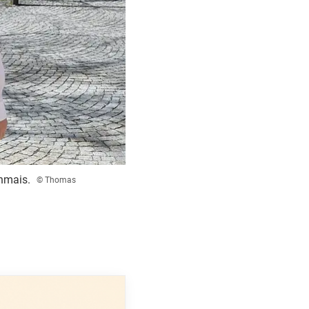
enmais.
© Thomas