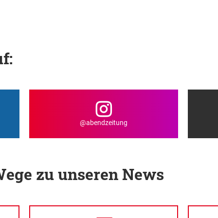
f:
@abendzeitung
 Wege zu unseren News