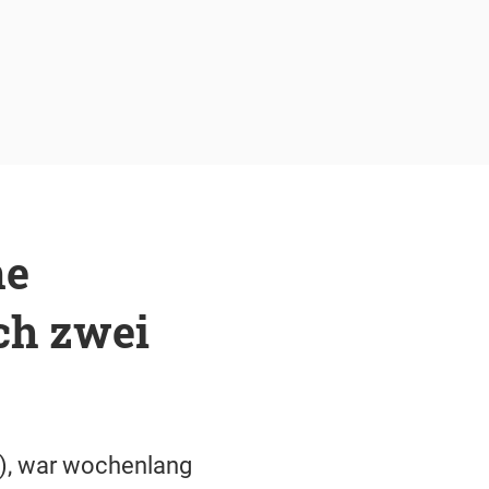
ne
och zwei
), war wochenlang