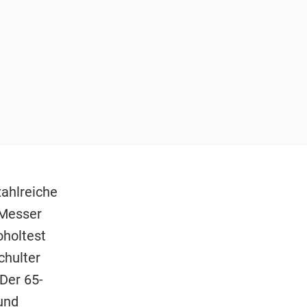
ahlreiche
 Messer
oholtest
chulter
 Der 65-
und