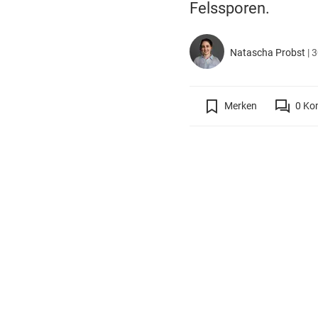
Felssporen.
Natascha Probst
|
3
Merken
0
Ko