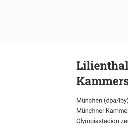
Lilienth
Kammersp
München (dpa/lby) 
Münchner Kammersp
Olympiastadion ze