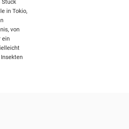
 Stück
le in Tokio,
en
nis, von
 ein
elleicht
 Insekten