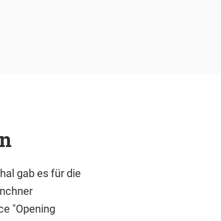
on
al gab es für die
ünchner
ce "Opening