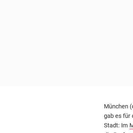
München (d
gab es für
Stadt: Im
M