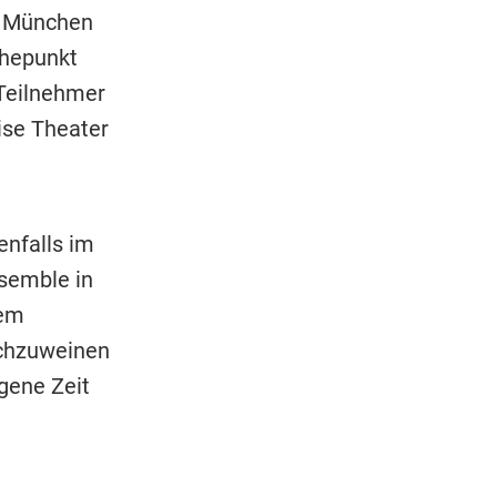
in München
öhepunkt
 Teilnehmer
ise Theater
enfalls im
nsemble in
nem
achzuweinen
gene Zeit