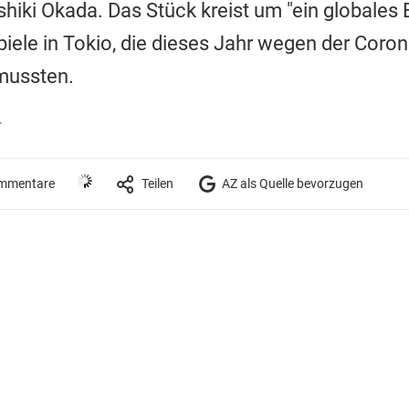
iki Okada. Das Stück kreist um "ein globales Ev
iele in Tokio, die dieses Jahr wegen der Cor
mussten.
r
mmentare
Teilen
AZ als Quelle bevorzugen