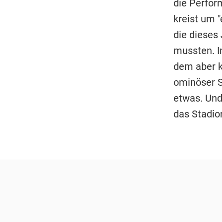
die Perfor
kreist um "
die dieses
mussten. I
dem aber k
ominöser S
etwas. Und
das Stadio