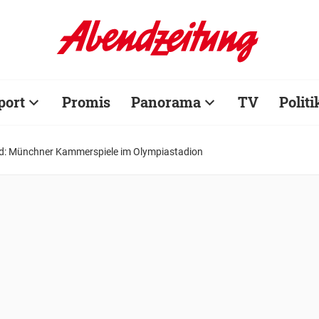
port
Promis
Panorama
TV
Politi
ied: Münchner Kammerspiele im Olympiastadion