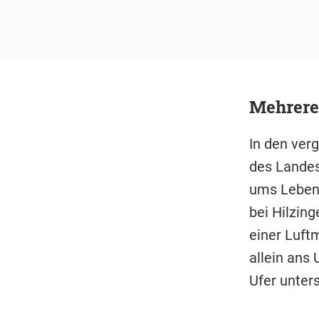
Mehrere
In den ver
des Landes
ums Leben.
bei Hilzing
einer Luft
allein ans
Ufer unter