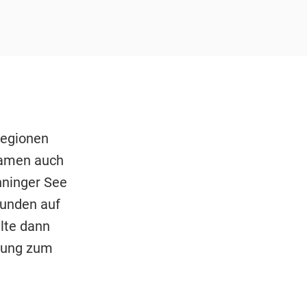
Regionen
kamen auch
nninger See
eunden auf
lte dann
rnung zum