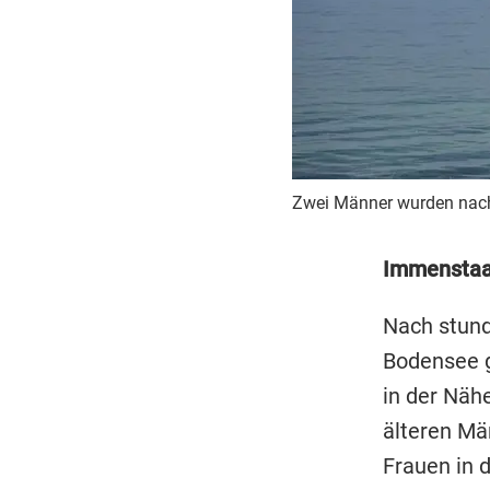
Zwei Männer wurden nach
Immensta
Nach stund
Bodensee g
in der Näh
älteren Mä
Frauen in 