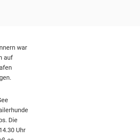
ännern war
n auf
afen
ngen.
See
ailerhunde
os. Die
14.30 Uhr