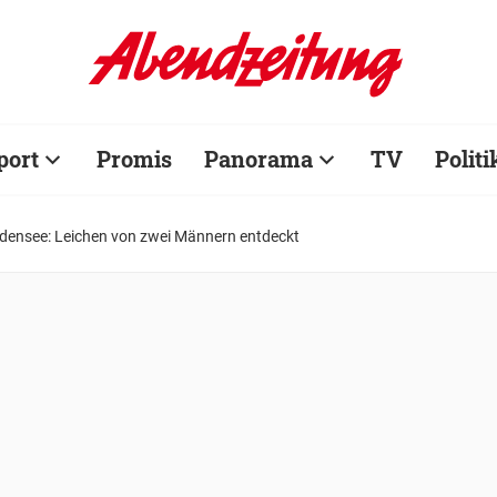
port
Promis
Panorama
TV
Politi
densee: Leichen von zwei Männern entdeckt