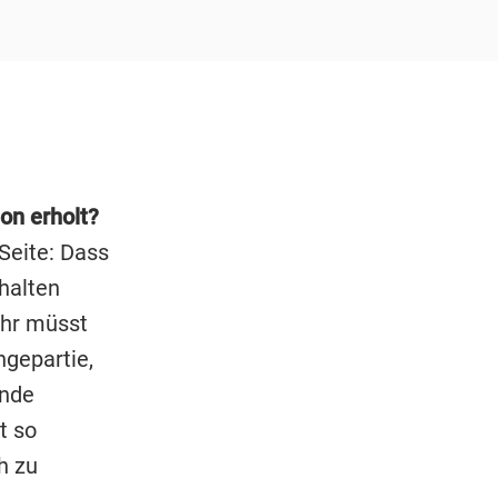
on erholt?
Seite: Dass
rhalten
Ihr müsst
ngepartie,
unde
t so
h zu