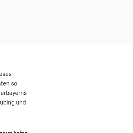
ieses
äten so
derbayerns
aubing und