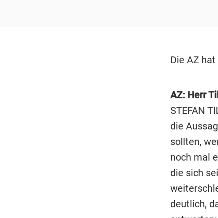
Die AZ hat 
AZ: Herr T
STEFAN TILC
die Aussage
sollten, w
noch mal e
die sich s
weiterschle
deutlich, d