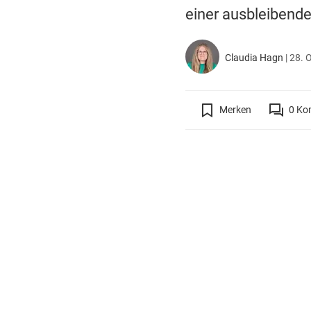
einer ausbleibend
Claudia Hagn
|
28. 
Merken
0
Ko