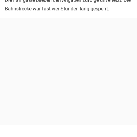
Die Fahrgäste blieben den Angaben zufolge unverletzt. Die
Bahnstrecke war fast vier Stunden lang gesperrt.