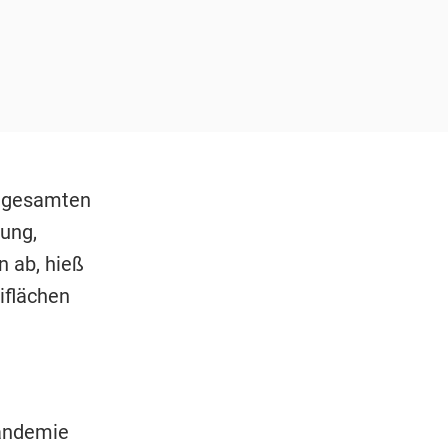
n gesamten
rung,
 ab, hieß
iflächen
Pandemie