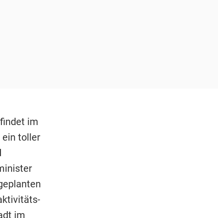
findet im
in toller
d
minister
 geplanten
ktivitäts-
adt im