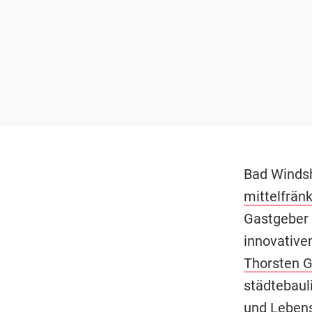
Bad Windsh
mittelfrän
Gastgeber 
innovative
Thorsten G
städtebaul
und Lebens