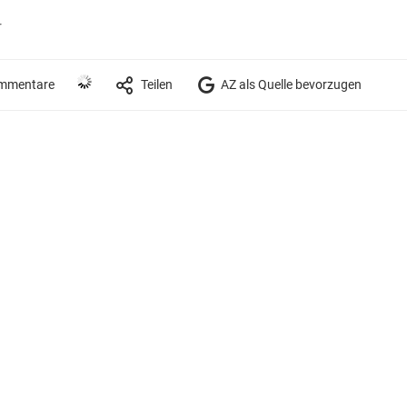
r
mmentare
Teilen
AZ als Quelle bevorzugen