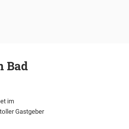
n Bad
et im
toller Gastgeber