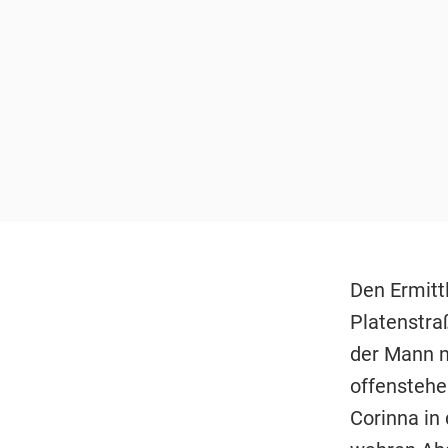
Den Ermitt
Platenstra
der Mann n
offensteh
Corinna in