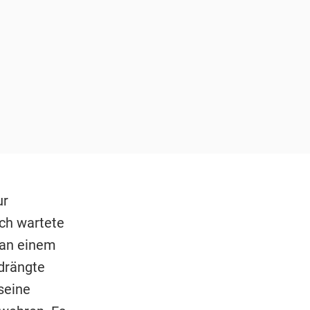
ur
ich wartete
 an einem
drängte
seine