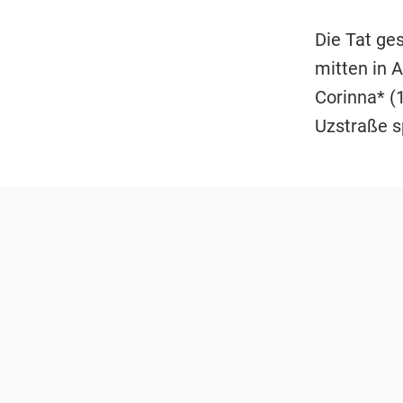
Die Tat ge
mitten in A
Corinna* (
Uzstraße s