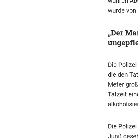
wahren Abs
wurde von 
„Der Man
ungepfl
Die Polize
die den Tat
Meter groß,
Tatzeit ei
alkoholisie
Die Polizei
Juni) gese