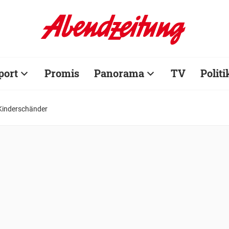
port
Promis
Panorama
TV
Politi
 Kinderschänder