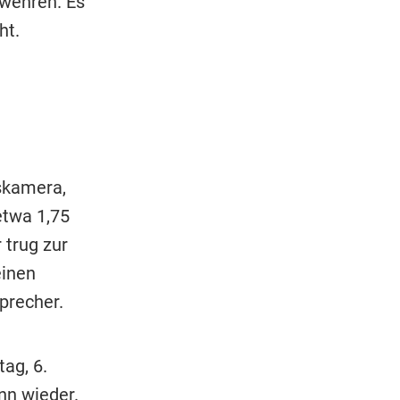
 wehren. Es
ht.
skamera,
etwa 1,75
 trug zur
einen
precher.
ag, 6.
nn wieder.