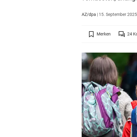
AZ/dpa
|
15. September 2025 
Merken
24
K