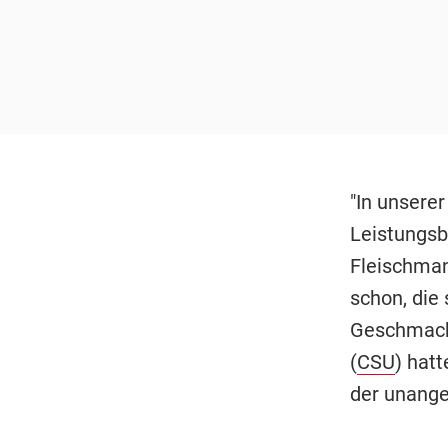
"In unsere
Leistungsb
Fleischman
schon, die 
Geschmack 
(
CSU
) hat
der unange