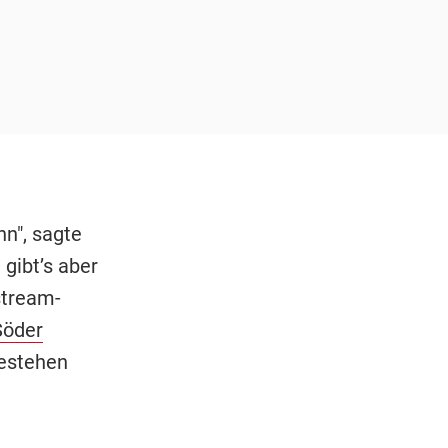
n
nn", sagte
gibt’s aber
stream-
Söder
bestehen