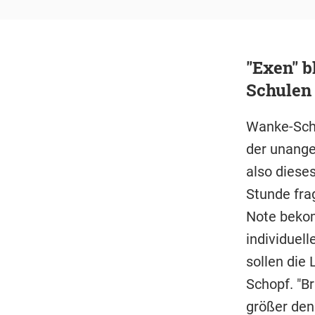
"Exen" b
Schulen
Wanke-Scho
der unange
also dieses
Stunde frag
Note bekom
individuel
sollen die
Schopf. "Br
größer den