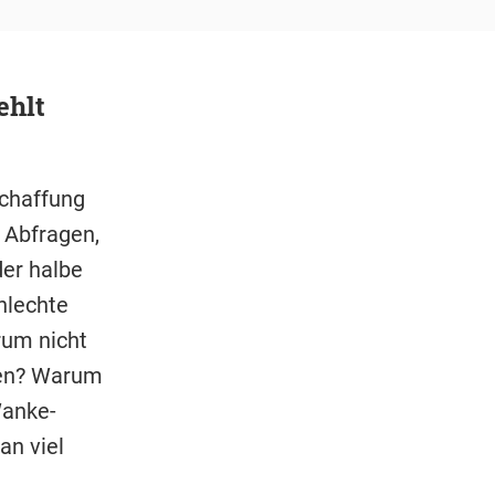
ehlt
schaffung
 Abfragen,
der halbe
hlechte
rum nicht
ben? Warum
Wanke-
an viel