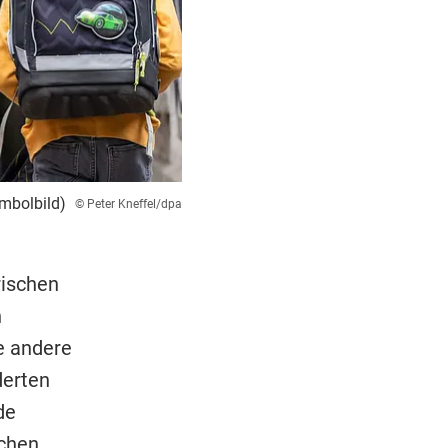
mbolbild)
© Peter Kneffel/dpa
rischen
n
e andere
derten
de
schen