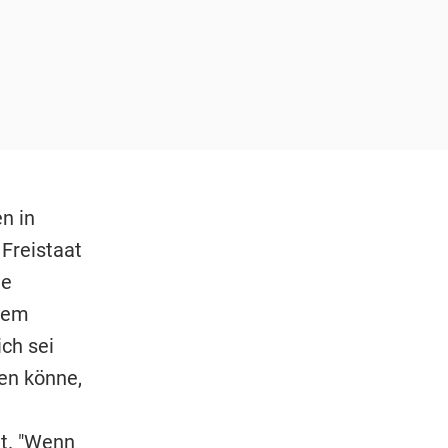
n in
Freistaat
te
dem
ch sei
en könne,
t. "Wenn