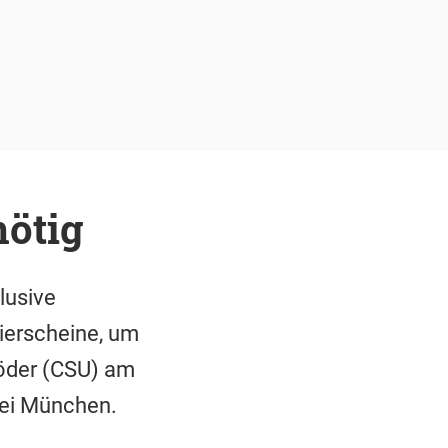
nötig
lusive
ierscheine, um
Söder (CSU) am
ei München.