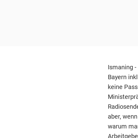
Ismaning -
Bayern ink
keine Pass
Ministerpr
Radiosend
aber, wenn
warum man
Arbeitgebe