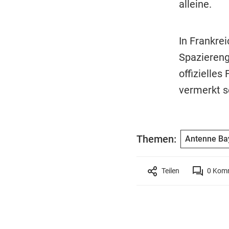
alleine.
In Frankrei
Spaziereng
offizielles
vermerkt s
Themen:
Antenne Ba
Teilen
0
Komm