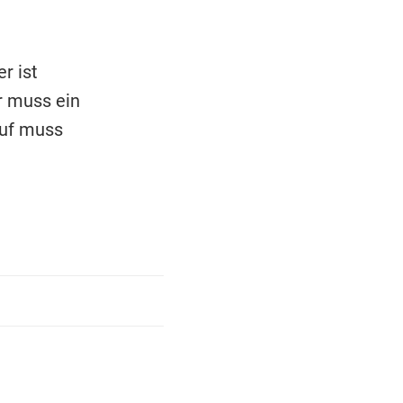
r ist
r muss ein
auf muss