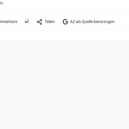
hr
mmentare
Teilen
AZ als Quelle bevorzugen