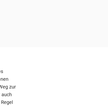
es
enen
 Weg zur
r auch
r Regel