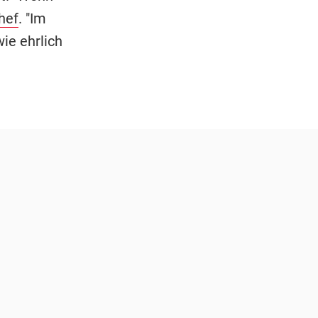
hef
. "Im
ie ehrlich