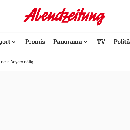
port
Promis
Panorama
TV
Politi
ine in Bayern nötig