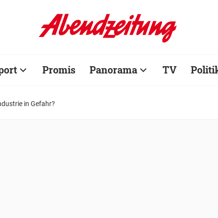
port
Promis
Panorama
TV
Politi
ndustrie in Gefahr?