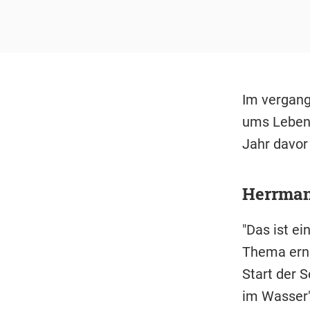
Im vergang
ums Leben,
Jahr davor
Herrman
"Das ist ei
Thema erns
Start der 
im Wasser"