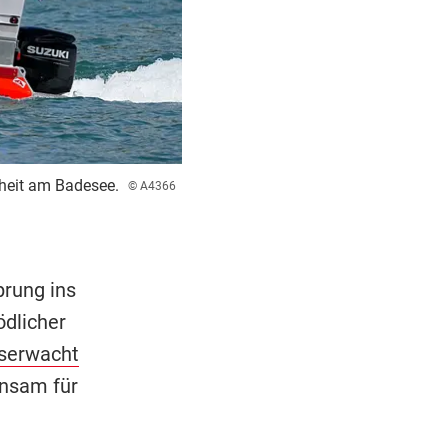
heit am Badesee.
© A4366
prung ins
ödlicher
serwacht
nsam für