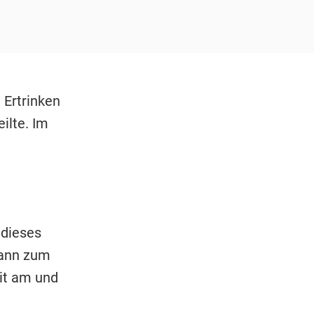
Ertrinken
ilte. Im
 dieses
mann zum
it am und