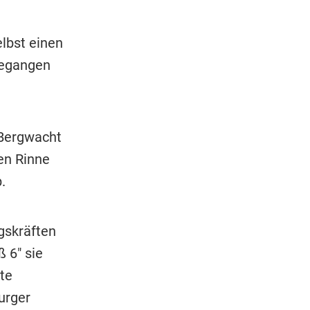
lbst einen
gegangen
 Bergwacht
en Rinne
.
gskräften
 6" sie
te
urger