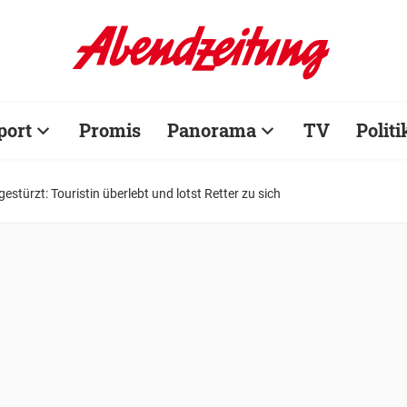
port
Promis
Panorama
TV
Politi
stürzt: Touristin überlebt und lotst Retter zu sich