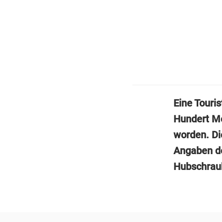
Eine Touri
Hundert Me
worden. D
Angaben de
Hubschraub