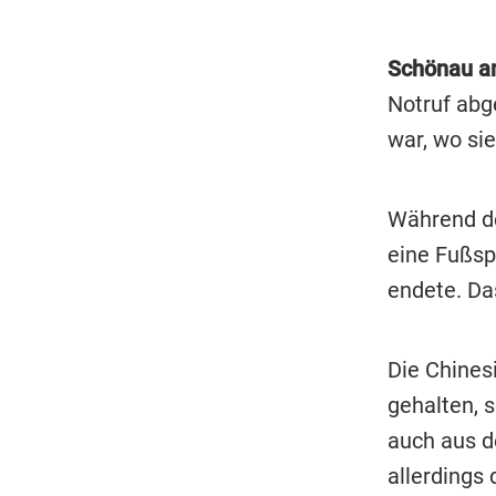
Schönau a
Notruf abg
war, wo sie
Während de
eine Fußsp
endete. Da
Die Chines
gehalten, 
auch aus d
allerdings