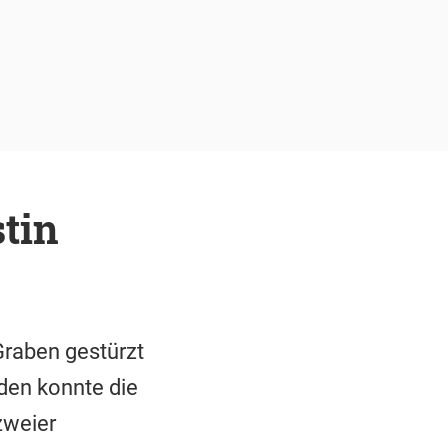
tin
Graben gestürzt
den konnte die
zweier