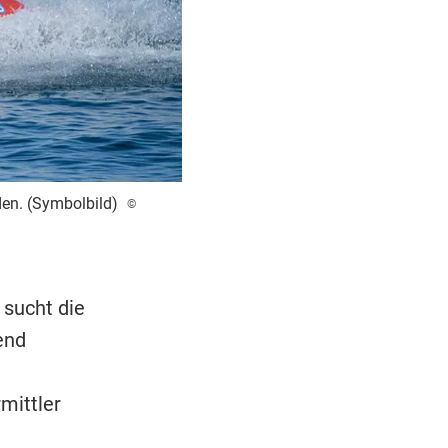
den. (Symbolbild)
©
sucht die
end
rmittler