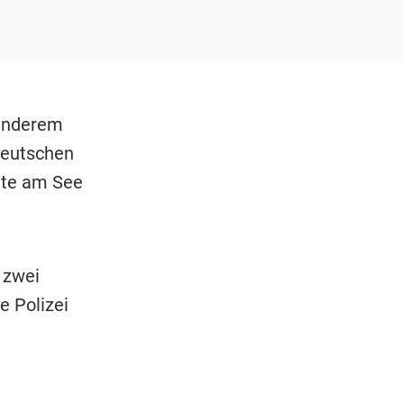
 anderem
Deutschen
lte am See
 zwei
e Polizei