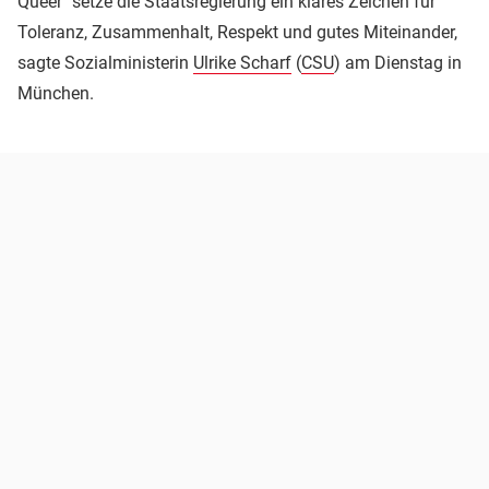
Queer" setze die Staatsregierung ein klares Zeichen für
Toleranz, Zusammenhalt, Respekt und gutes Miteinander,
sagte Sozialministerin
Ulrike Scharf
(
CSU
) am Dienstag in
München.