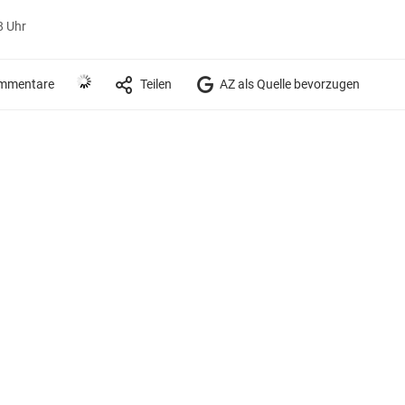
8 Uhr
mmentare
Teilen
AZ als Quelle bevorzugen