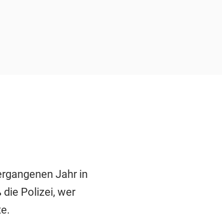
ergangenen Jahr in
ie Polizei, wer
te.