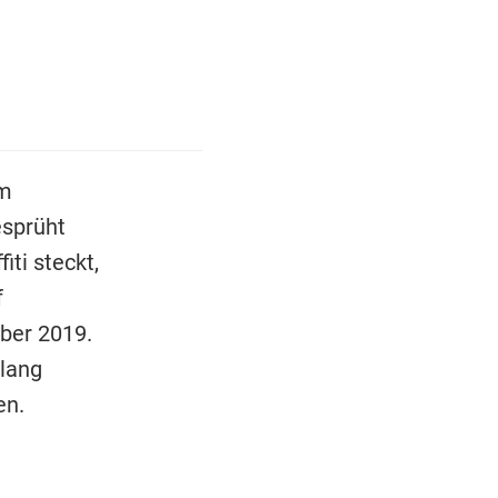
im
sprüht
iti steckt,
f
ber 2019.
slang
en.