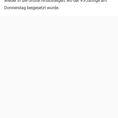
wieder in die Grotte hinabsteigen, wo der 95-Jährige am
Donnerstag beigesetzt wurde.