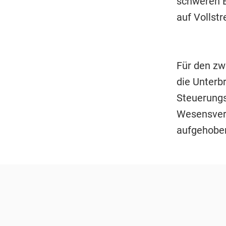
schweren B
auf Vollst
Für den zw
die Unterb
Steuerungsf
Wesensverä
aufgehobe