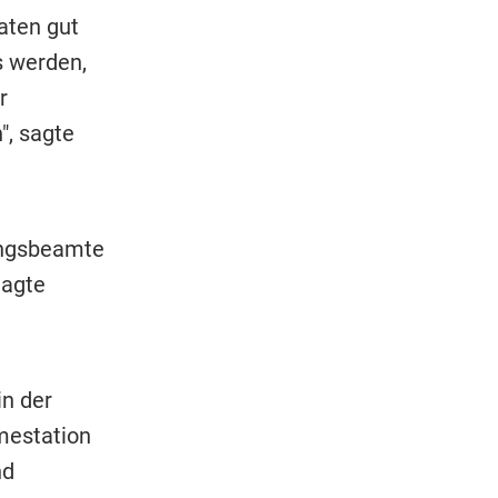
aten gut
s werden,
r
", sagte
kungsbeamte
lagte
in der
mestation
nd