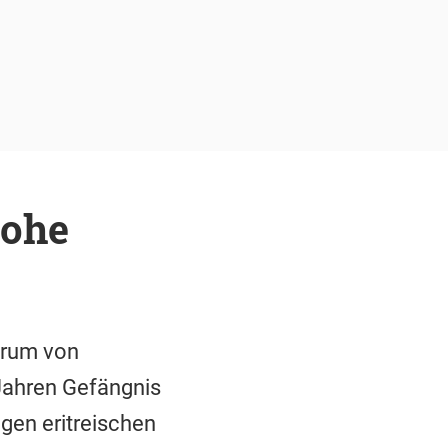
Hohe
trum von
Jahren Gefängnis
gen eritreischen