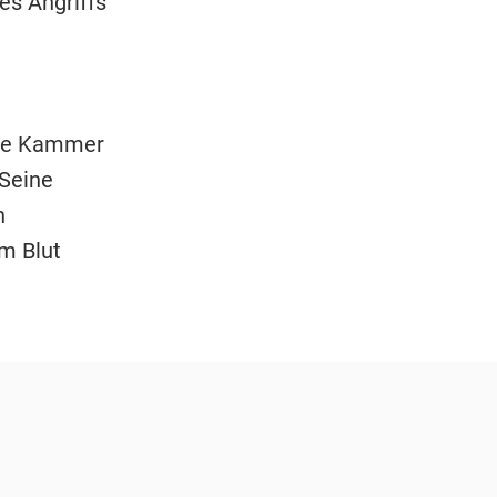
es Angriffs
die Kammer
 Seine
n
m Blut