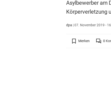
Asylbewerber am D
Körperverletzung u
dpa
|
07. November 2019 - 16
Merken
0
Ko