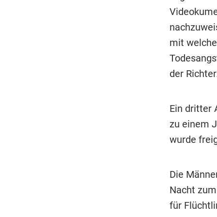
Videokume
nachzuweis
mit welche
Todesangst
der Richter
Ein dritte
zu einem J
wurde frei
Die Männer
Nacht zum 
für Flücht