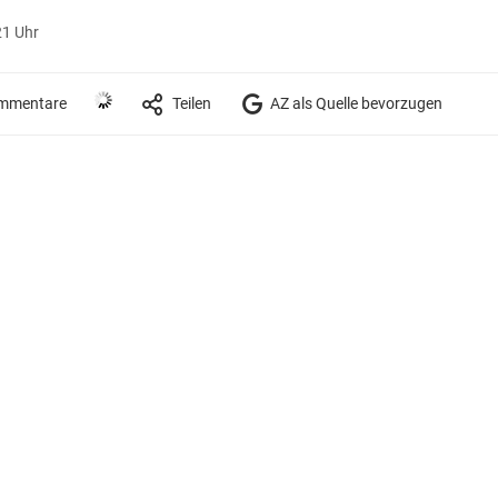
21 Uhr
mmentare
Teilen
AZ als Quelle bevorzugen