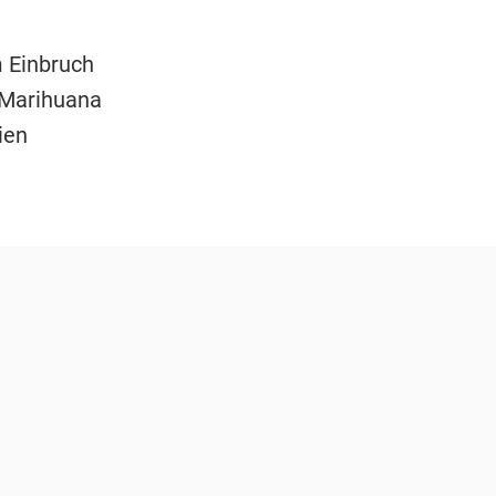
 Einbruch
s Marihuana
ien