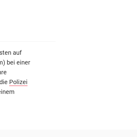
sten auf
) bei einer
hre
 die
Polizei
 einem