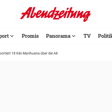
port
Promis
Panorama
TV
Politi
portiert 18 Kilo Marihuana über die A8