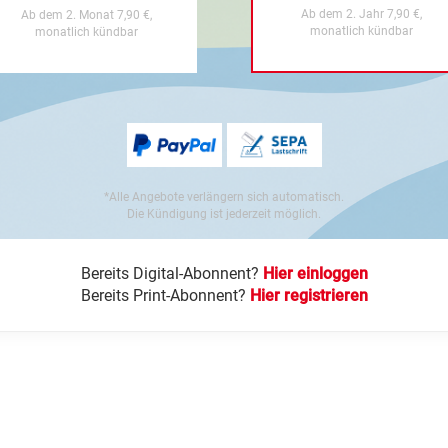
Ab dem 2. Jahr 7,90 €,
Ab dem 2. Monat 7,90 €,
monatlich kündbar
monatlich kündbar
*Alle Angebote verlängern sich automatisch.
Die Kündigung ist jederzeit möglich.
Bereits Digital-Abonnent?
Hier einloggen
Bereits Print-Abonnent?
Hier registrieren