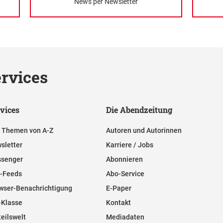
News per Newsletter
rvices
vices
Die Abendzeitung
e Themen von A-Z
Autoren und Autorinnen
sletter
Karriere / Jobs
senger
Abonnieren
-Feeds
Abo-Service
wser-Benachrichtigung
E-Paper
-Klasse
Kontakt
teilswelt
Mediadaten