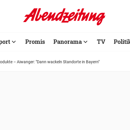
port
Promis
Panorama
TV
Politi
odukte – Aiwanger: "Dann wackeln Standorte in Bayern"