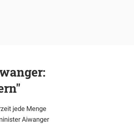
iwanger:
ern"
zeit jede Menge
minister Aiwanger