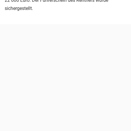
22 000 Euro. Der Führerschein des Rentners wurde
sichergestellt.