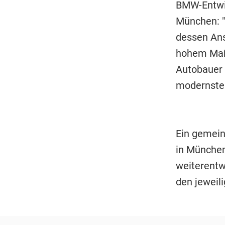
BMW-Entwic
München: "
dessen Ans
hohem Maß
Autobauer 
modernste 
Ein gemei
in München
weiterentw
den jeweil