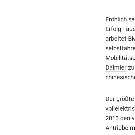
Fröhlich sa
Erfolg - au
arbeitet B
selbstfahr
Mobilitäts
Daimler
zu
chinesisch
Der größte
vollelektr
2013 den v
Antriebe m