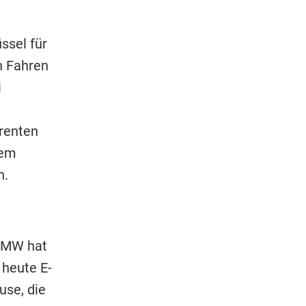
ssel für
n Fahren
i
renten
dem
n.
 BMW hat
 heute E-
use, die