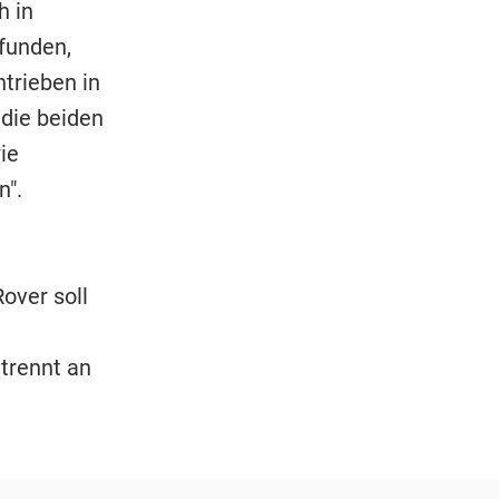
h in
funden,
trieben in
die beiden
ie
n".
ver soll
trennt an