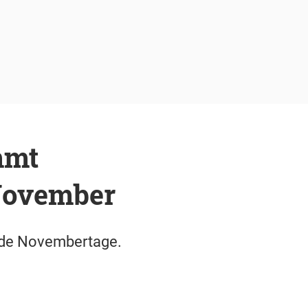
mmt
November
ilde Novembertage.