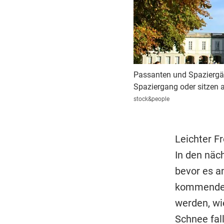
Passanten und Spaziergä
Spaziergang oder sitzen 
stock&people
Leichter F
In den näc
bevor es a
kommenden
werden, wi
Schnee fal