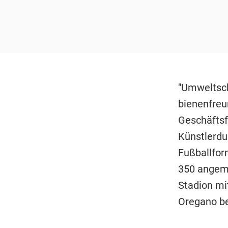
"Umweltschu
bienenfreun
Geschäftsf
Künstlerdu
Fußballfor
350 angeme
Stadion mi
Oregano be