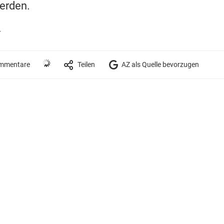
werden.
r
mmentare
Teilen
AZ als Quelle bevorzugen