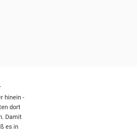
r
 hinein -
ten dort
n. Damit
ß es in