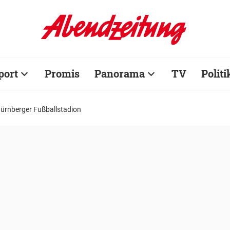
port
Promis
Panorama
TV
Politi
Nürnberger Fußballstadion