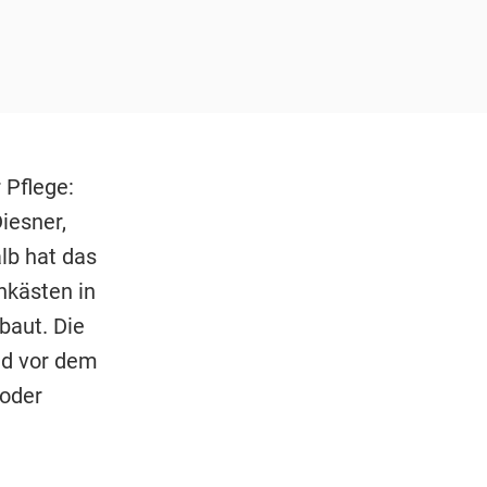
 Pflege:
iesner,
lb hat das
nkästen in
baut. Die
nd vor dem
 oder