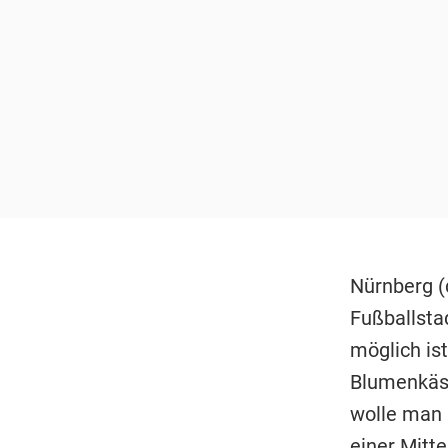
Nürnberg (
Fußballsta
möglich is
Blumenkäst
wolle man m
einer Mitt