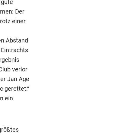
 gute
amen: Der
rotz einer
en Abstand
 Eintrachts
rgebnis
lub verlor
ker Jan Age
c gerettet.“
n ein
größtes