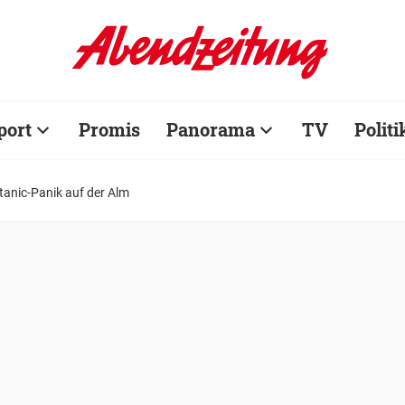
port
Promis
Panorama
TV
Politi
itanic-Panik auf der Alm