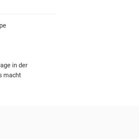
pe
age in der
as macht