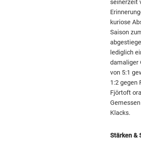
seinerzeit 
Erinnerung
kuriose Abs
Saison zum
abgestiege
lediglich e
damaliger 
von 5:1 ge
1:2 gegen F
Fjörtoft or
Gemessen d
Klacks.
Stärken &