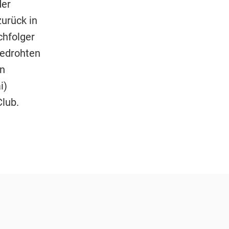
der
urück in
chfolger
bedrohten
en
i)
lub.