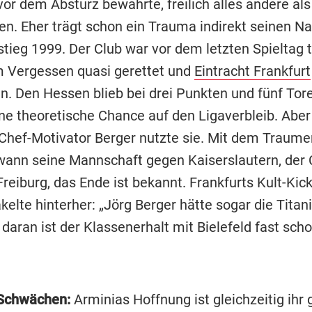
vor dem Absturz bewahrte, freilich alles andere als
en. Eher trägt schon ein Trauma indirekt seinen N
tieg 1999. Der Club war vor dem letzten Spieltag t
 Vergessen quasi gerettet und
Eintracht Frankfurt
n. Den Hessen blieb bei drei Punkten und fünf Tor
ine theoretische Chance auf den Ligaverbleib. Aber
Chef-Motivator Berger nutzte sie. Mit dem Traume
wann seine Mannschaft gegen Kaiserslautern, der C
reiburg, das Ende ist bekannt. Frankfurts Kult-Kic
akelte hinterher: „Jörg Berger hätte sogar die Titani
aran ist der Klassenerhalt mit Bielefeld fast scho
 Schwächen:
Arminias Hoffnung ist gleichzeitig ihr 