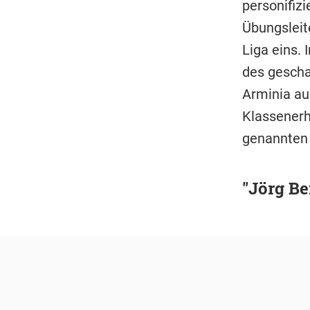
personifiz
Übungsleit
Liga eins. 
des gescha
Arminia au
Klassenerha
genannten 
"Jörg Be