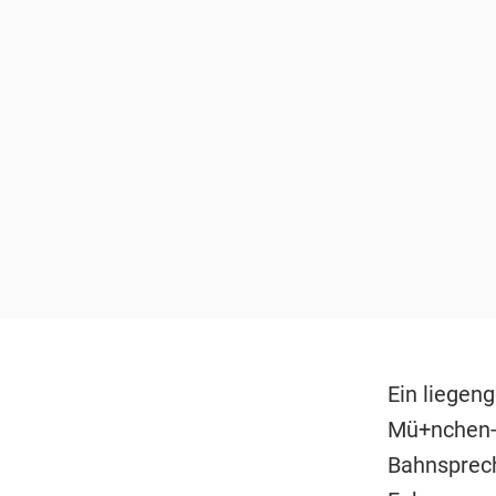
Ein liegen
Mü+nchen-A
Bahnsprech