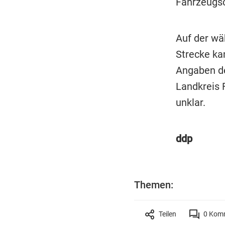
Fahrzeugsc
Auf der wä
Strecke ka
Angaben de
Landkreis 
unklar.
ddp
Themen:
Teilen
0
Komm