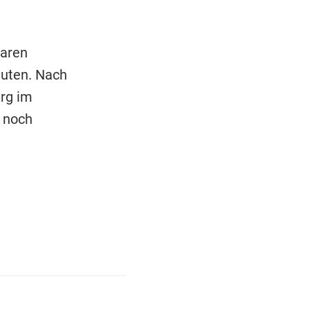
baren
nuten. Nach
rg im
t noch