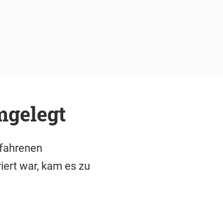
mgelegt
efahrenen
ert war, kam es zu