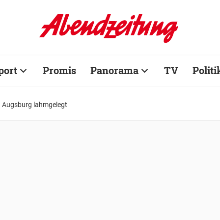
port
Promis
Panorama
TV
Politi
 Augsburg lahmgelegt