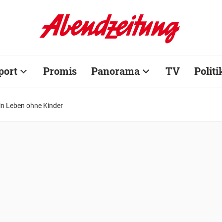
port
Promis
Panorama
TV
Politi
n Leben ohne Kinder