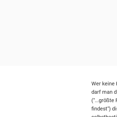
Wer keine 
darf man d
("...größte
findest") d
selbstbest