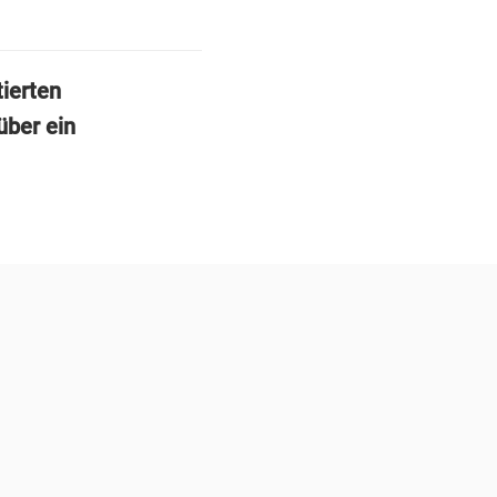
ierten
über ein