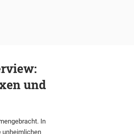
erview:
exen und
mengebracht. In
he unheimlichen