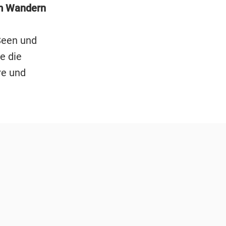
um Wandern
Seen und
e die
re und