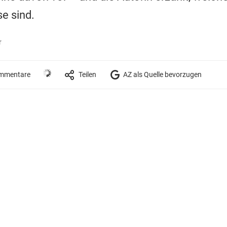
e sind.
r
mmentare
Teilen
AZ als Quelle bevorzugen