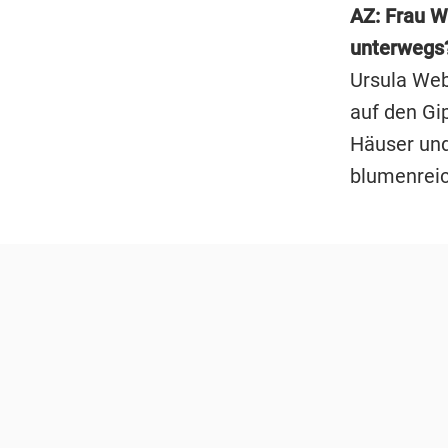
AZ: Frau W
unterwegs
Ursula Web
auf den Gip
Häuser und
blumenrei