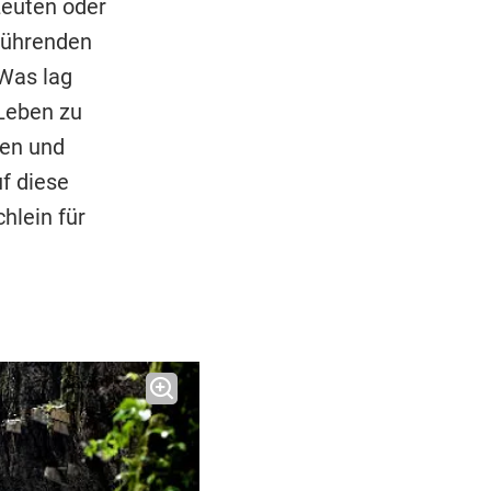
Leuten oder
erührenden
Was lag
 Leben zu
een und
f diese
hlein für