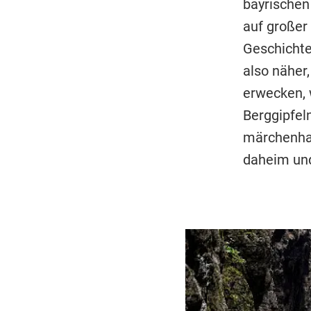
bayrischen
auf großer
Geschichte
also näher
erwecken, 
Berggipfel
märchenhaf
daheim und